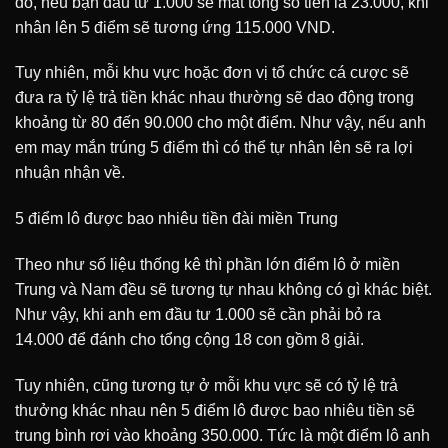
đó, nếu bạn đầu tư 1.000 sẽ mất tổng số tiền là 23.000, khi
nhân lên 5 điểm sẽ tương ứng 115.000 VND.
Tuy nhiên, mỗi khu vực hoặc đơn vị tổ chức cá cược sẽ
đưa ra tỷ lệ trả tiền khác nhau thường sẽ dao động trong
khoảng từ 80 đến 90.000 cho một điểm. Như vậy, nếu anh
em may mắn trúng 5 điểm thì có thể tự nhân lên sẽ ra lợi
nhuận nhận về.
5 điểm lô được bao nhiêu tiền đài miền Trung
Theo như số liệu thống kê thì phần lớn điểm lô ở miền
Trung và Nam đều sẽ tương tự nhau không có gì khác biệt.
Như vậy, khi anh em đầu tư 1.000 sẽ cần phải bỏ ra
14.000 để đánh cho tổng cộng 18 con gồm 8 giải.
Tuy nhiên, cũng tương tự ở mỗi khu vực sẽ có tỷ lệ trả
thưởng khác nhau nên 5 điểm lô được bao nhiêu tiền sẽ
trung bình rơi vào khoảng 350.000. Tức là một điểm lô anh