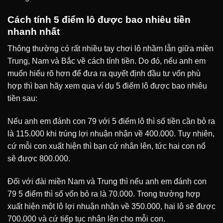
Cách tính 5 điểm lô được bao nhiêu tiền
nhanh nhất
Thông thường có rất nhiều tay chơi lô nhầm lẫn giữa miền
Trung, Nam và Bắc về cách tính tiền. Do đó, nếu anh em
muốn hiểu rõ hơn để đưa ra quyết định đầu tư vốn phù
hợp thì bạn hãy xem qua ví dụ 5 điểm lô được bao nhiêu
tiền sau:
Nếu anh em đánh con 79 với 5 điểm lô thì số tiền cần bỏ ra
là 115.000 khi trúng lợi nhuận nhận về 400.000. Tuy nhiên,
cứ mỗi con xuất hiện thì bạn cứ nhân lên, tức hai con nổ
sẽ được 800.000.
Đối với đài miền Nam và Trung thì nếu anh em đánh con
79 5 điểm thì số vốn bỏ ra là 70.000. Trong trường hợp
xuất hiện một lô lợi nhuận nhận về 350.000, hai lô sẽ được
700.000 và cứ tiếp tục nhân lên cho mỗi con.