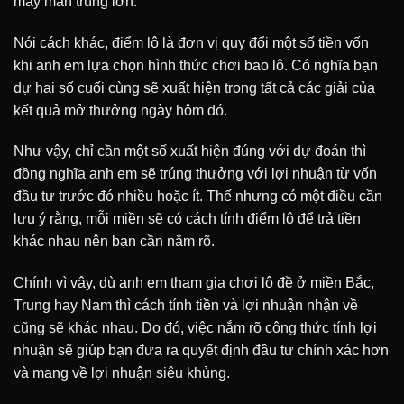
may mắn trúng lớn.
Nói cách khác, điểm lô là đơn vị quy đổi một số tiền vốn
khi anh em lựa chọn hình thức chơi bao lô. Có nghĩa bạn
dự hai số cuối cùng sẽ xuất hiện trong tất cả các giải của
kết quả mở thưởng ngày hôm đó.
Như vậy, chỉ cần một số xuất hiện đúng với dự đoán thì
đồng nghĩa anh em sẽ trúng thưởng với lợi nhuận từ vốn
đầu tư trước đó nhiều hoặc ít. Thế nhưng có một điều cần
lưu ý rằng, mỗi miền sẽ có cách tính điểm lô để trả tiền
khác nhau nên bạn cần nắm rõ.
Chính vì vậy, dù anh em tham gia chơi lô đề ở miền Bắc,
Trung hay Nam thì cách tính tiền và lợi nhuận nhận về
cũng sẽ khác nhau. Do đó, việc nắm rõ công thức tính lợi
nhuận sẽ giúp bạn đưa ra quyết định đầu tư chính xác hơn
và mang về lợi nhuận siêu khủng.