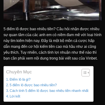
5 điểm lô được bao nhiêu tiền?
Câu hỏi nhận được nhiều
sự quan tâm của các anh em có niềm đam mê với loại hình
này tìm kiếm hiện nay. Đây là một bộ môn cá cược hấp
dẫn mang đến cơ hội kiếm tiền cao mà hầu như ai cũng
yêu thích. Tuy nhiên, cách tính lợi nhuận như thế nào thì
bạn cần phải xem nội dung trong bài viết sau của
Vinbet
.
Chuyên Mục
Điểm lô là gì?
5 điểm lô được bao nhiêu tiền?
Cách tính 5 điểm lô được bao nhiêu tiền nhanh nhất
Lời kết