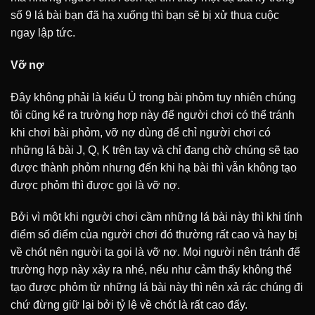
số 9 lá bài bạn đã hạ xuống thì bạn sẽ bị xử thua cuộc
ngay lập tức.
Vỡ nợ
Đây không phải là kiểu Ù trong bài phỏm tuy nhiên chúng
tôi cũng kể ra trường hợp này để người chơi có thể tránh
khi chơi bài phỏm, vỡ nợ dùng để chỉ người chơi có
những lá bài J, Q, K trên tay và chỉ đang chờ chúng sẽ tạo
được thành phỏm nhưng đến khi hạ bài thì vẫn không tạo
được phỏm thì được gọi là vỡ nợ.
Bởi vì một khi người chơi cầm những lá bài này thì khi tính
điểm số điểm của người chơi đó thường rất cao và hay bị
về chót nên người ta gọi là vỡ nợ. Mọi người nên tránh để
trường hợp này xảy ra nhé, nếu như cảm thấy không thể
tạo được phỏm từ những lá bài này thì nên xả rác chúng đi
chứ đừng giữ lại bởi tỷ lệ về chót là rất cao đấy.