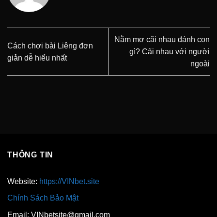
Nằm mơ cãi nhau đánh con
Cách chơi bài Liêng đơn
gì? Cãi nhau với người
giản dễ hiểu nhất
ngoài
THÔNG TIN
Website:
https://VINbet.site
Chính Sách Bảo Mật
Email:
VINbetsite@gmail.com