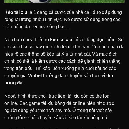
Kèo tài xỉu
là 1 dạng cá cược của nhà cái, được áp dụng
rộng rãi trong nhiều lĩnh vực. Nó được sử dụng trong các
trận bóng đá, tennis, sòng bạc…
Nếu bạn chưa hiểu rõ
keo tai xiu
thì vui lòng đọc thêm. Sẽ
có các chia sẽ hay giúp ích được cho bạn. Còn nếu bạn đã
hiểu rõ các thông số kèo tài Xỉu từ nhà cái. Và mục đích
chính có thể là kiếm được các cách để giành chiến thắng
trong trận đấu. Thì kéo luôn xuống phía cuối bài để các
chuyên gia
Vi
nbet
hướng dẫn chuyên sâu hơn về
tip
bóng đá
.
Ngoài hình thức chơi trực tiếp, tài xỉu còn có thể loại
online. Các game tài xỉu bóng đá online hiện rất được
người dùng yêu thích và say mê. Ở trong bài viết này
chúng tôi sẽ nói chuyên sâu về kèo tài xỉu bóng đá.