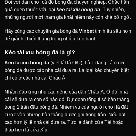
Đối với dân chơi cá độ bóng đá chuyên nghiệp. Chắc hẳn
quá quen thuộc với loại
keo tai xiu bong da
. Tuy nhiên,
những người mới tham gia khái niệm này còn khá bỡ ngỡ.
Hãy cùng các chuyên gia bóng đá
Vi
nbet
tìm hiểu sâu hơn
để giành chiến thắng trong nhiều kèo banh.
Kèo tài xỉu bóng đá là gì?
Keo tai xiu bong da
(viết tắt là O/U). Là 1 dạng cá cược
bóng đá được các nhà cái đưa ra. Là loại kèo chuyên biệt
chỉ có ở các nhà cái Châu Á
Nhằm đáp ứng nhu cầu riêng của dân Châu Á. Ở đó, nhà
cái sẽ đưa ra con số nào đó. Dự đoán tổng tỉ số bàn thắng
trong 1 trận đấu bóng đá. Nhiệm vụ của người chơi là đặt
cược vào những bàn thắng được ghi trong trận. Nếu đặt
cao hơn tỷ lệ nhà cái đưa ra. Tức là đánh cửa Tài hoặc
thấp hơn là cửa Xỉu.