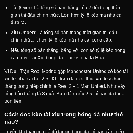
Tài (Over): Là tổng số bàn thắng của 2 đội trong thời
gian thi đấu chính thức. Lớn hơn tỷ lệ kèo mà nhà cái
đưa ra.
Xỉu (Under): Là tổng số bàn thắng thời gian thi đấu
chính thức. Ít hơn tỷ lệ kèo mà nhà cái cung cấp.
Nếu tổng số bàn thắng, bằng với con số tỷ lệ kèo trong
cá cược Tài Xỉu bóng đá. Thì kết quả là Hòa.
Ví Dụ : Trận Real Madrid gặp Manchester United có kèo tài
xỉu từ nhà cái là : 2,5 . Khi trận đấu kết thúc với tỉ số bàn
thắng trong hiệp chính là Real 2 – 1 Man United. Như vậy
tổng bàn thắng là 3 quả. Bạn đánh xỉu 2,5 thì bạn đã thua
trọn tiền
Cách đọc kèo tài xỉu trong bóng đá như thế
nào?
Trước khi tham gia cá độ tai xiu bong da thì bạn cần hiểu