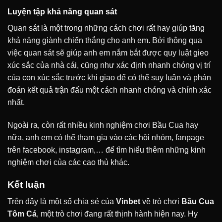
Luyện tập khả năng quan sát
Quan sát là một trong những cách chơi rất hay giúp tăng
khả năng giành chiến thắng cho anh em. Bởi thông qua
việc quan sát sẽ giúp anh em nắm bắt được quy luật gieo
xúc sắc của nhà cái, cũng như xác định nhanh chóng vị trí
của con xúc sắc trước khi giao để có thể suy luận và phán
đoán kết quả trận đấu một cách nhanh chóng và chính xác
nhất.
Ngoài ra, còn rất nhiều kinh nghiệm chơi Bầu Cua hay
nữa, anh em có thể tham gia vào các hội nhóm, fanpage
trên facebook, instagram,… để tìm hiểu thêm những kinh
nghiệm chơi của các cao thủ khác.
Kết luận
Trên đây là một số chia sẻ của
Vinbet
về trò chơi
Bầu Cua
Tôm Cá
, một trò chơi đang rất thịnh hành hiện nay. Hy