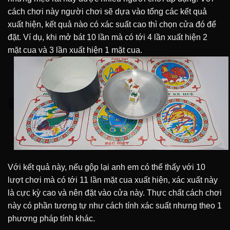
cách chơi này người chơi sẽ dựa vào tổng các kết quả
xuất hiện, kết quả nào có xác suất cao thì chọn cửa đó để
đặt. Ví dụ, khi mở bát 10 lần mà có tới 4 lần xuất hiện 2
mặt cua và 3 lần xuất hiện 1 mặt cua.
Với kết quả này, nếu gộp lại anh em có thể thấy với 10
lượt chơi mà có tới 11 lần mặt cua xuất hiện, xác xuất này
là cực kỳ cao và nên đặt vào cửa này. Thực chất cách chơi
này có phần tương tự như cách tính xác suất nhưng theo 1
phương pháp tính khác.