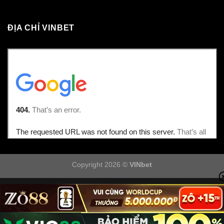
ĐỊA CHỈ VINBET
Copyright 2026 ©
VINbet