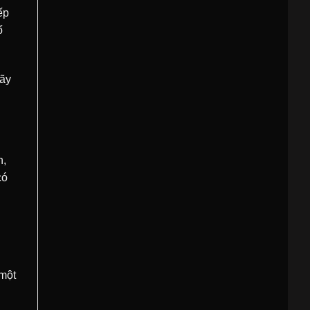
ếp
ố
hãy
n,
có
 một