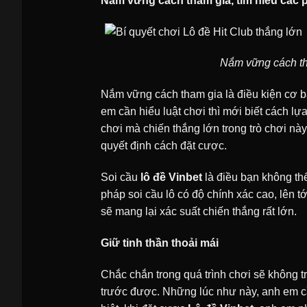
Nắm vững cách tham gia, tìm hiểu các
Nắm vững cách th
Nắm vững cách tham gia là điều kiện cơ bả
em cần hiểu luật chơi thì mới biết cách l
chơi mà chiến thắng lớn trong trò chơi này
quyết định cách đặt cược.
Soi cầu
lô đề Vinbet
là điều bạn không thể
pháp soi cầu lô có độ chính xác cao, lên 
sẽ mang lại xác suất chiến thắng rất lớn.
Giữ tinh thần thoải mái
Chắc chắn trong quá trình chơi sẽ không
trước được. Những lúc như này, anh em cầ