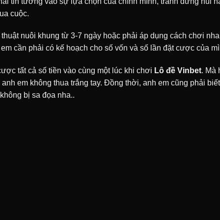
ải tin tưởng vào sự lựa chọn của chính mình, tránh đứng núi n
hua cuộc.
 thuật nuôi khung từ 3-7 ngày hoặc phải áp dụng cách chơi nha
 em cần phải có kế hoạch cho số vốn và số lần đặt cược của mì
ược tất cả số tiền vào cùng một lúc khi chơi
Lô đề Vinbet
. Mà 
p anh em không thua trắng tay. Đồng thời, anh em cũng phải biết
 không bị sa đọa nha..