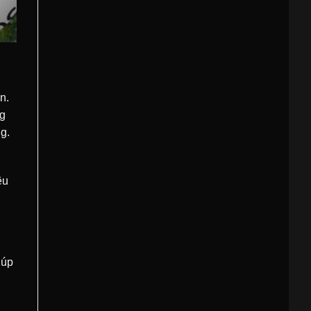
n.
ng
g.
êu
iúp