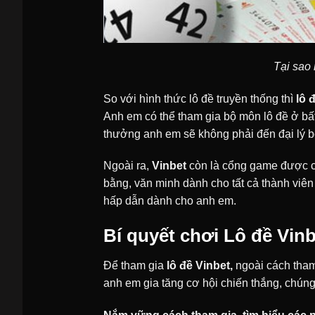
Tại sao
So với hình thức lô đề truyền thống thì
lô 
Anh em có thể tham gia bộ môn lô đề ở bất c
thưởng anh em sẽ không phải đến đại lý bở
Ngoài ra,
Vinbet
còn là cổng game được cấ
bằng, văn minh dành cho tất cả thành viê
hấp dẫn dành cho anh em.
Bí quyết chơi Lô đề Vin
Để tham gia
lô đề Vinbet,
ngoài cách tham 
anh em gia tăng cơ hội chiến thắng, chúng 