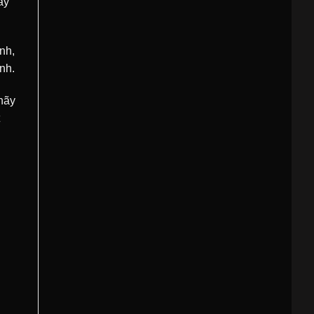
ày
nh,
nh.
hãy