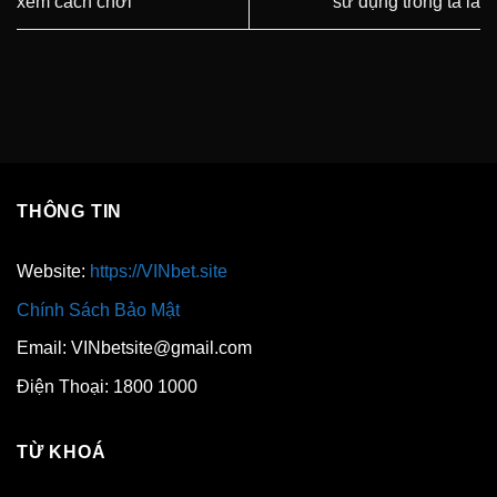
xem cách chơi
sử dụng trong tá lả
THÔNG TIN
Website:
https://VINbet.site
Chính Sách Bảo Mật
Email:
VINbetsite@gmail.com
Điện Thoại: 1800 1000
TỪ KHOÁ