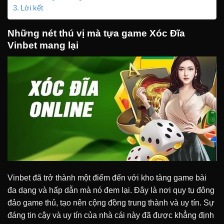
Lời kết
Những nét thú vị mà tựa game Xóc Đĩa
Vinbet mang lại
Vinbet đã trở thành một điểm đến với kho tàng game bài
đa dạng và hấp dẫn mà nó đem lại. Đây là nơi quy tụ đông
đảo game thủ, tạo nên cộng đồng trung thành và uy tín. Sự
đáng tin cậy và uy tín của nhà cái này đã được khẳng định