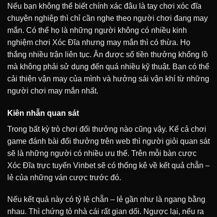
Nếu bạn không thể biết chính xác đâu là tay chơi xóc đĩa
chuyên nghiệp thì chỉ cần nghe theo người chơi đang may
mắn. Có thể họ là những người không có nhiều kinh
nghiệm chơi Xóc Đĩa nhưng may mắn thì có thừa. Họ
thắng nhiều trận liên tục. Ăn được số tiền thưởng khổng lồ
mà không phải sử dụng đến quá nhiều kỹ thuật. Bạn có thể
cải thiện vận may của mình và hưởng sái vận khí từ những
người chơi may mắn nhất.
Kiên nhẫn quan sát
Trong bất kỳ trò chơi đổi thưởng nào cũng vậy. Kể cả chơi
game đánh bài đổi thưởng trên web thì người giỏi quan sát
sẽ là những người có nhiều ưu thế. Trên mỗi bàn cược
Xóc Đĩa trực tuyến Vinbet sẽ có thống kê về kết quả chẵn –
lẻ của những ván cược trước đó.
Nếu kết quả này có tỷ lệ chẵn – lẻ gần như là ngang bằng
nhau. Thì chứng tỏ nhà cái rất gian dối. Ngược lại, nếu ra