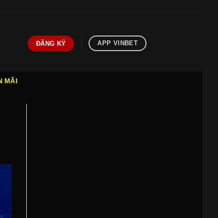
APP VINBET
ĐĂNG KÝ
 MÃI