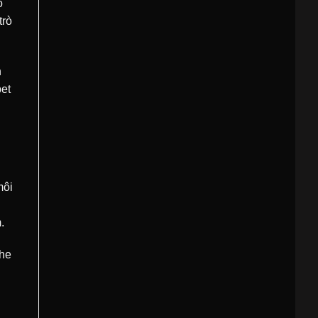
ò
trò
n
bet
môi
.
ghe