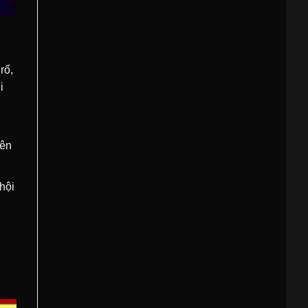
rổ,
i
yên
hội