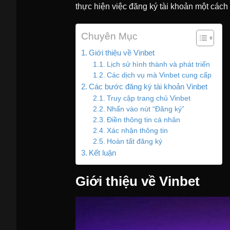
thực hiện việc đăng ký tài khoản một các
Chuyên Mục
Giới thiệu về Vinbet
Lịch sử hình thành và phát triển
Các dịch vụ mà Vinbet cung cấp
Các bước đăng ký tài khoản Vinbet
Truy cập trang chủ Vinbet
Nhấn vào nút “Đăng ký”
Điền thông tin cá nhân
Xác nhận thông tin
Hoàn tất đăng ký
Kết luận
Giới thiệu về Vinbet