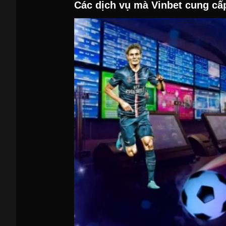
Các dịch vụ mà Vinbet cung cấ