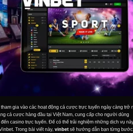
c tham gia vào các hoạt động cá cược trực tuyến ngày càng trở 
tảng cá cược hàng đầu tại Việt Nam, cung cấp cho người dùng
 đến casino trực tuyến. Để có thể trải nghiệm những dịch vụ này
Vinbet. Trong bài viết này,
vinbet
sẽ hướng dẫn bạn từng bước