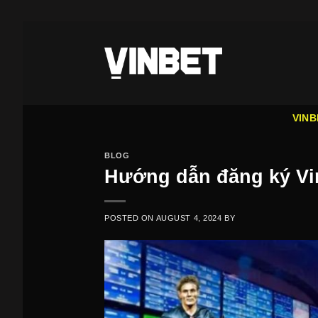
Skip
to
content
VINB
BLOG
Hướng dẫn đăng ký Vin
POSTED ON
AUGUST 4, 2024
BY