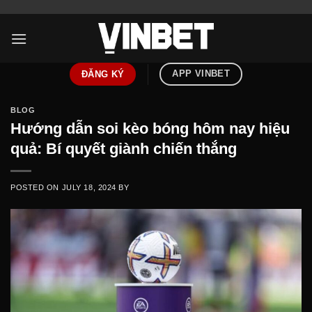
Skip
to
content
APP VINBET
ĐĂNG KÝ
BLOG
Hướng dẫn soi kèo bóng hôm nay hiệu
quả: Bí quyết giành chiến thắng
POSTED ON
JULY 18, 2024
BY