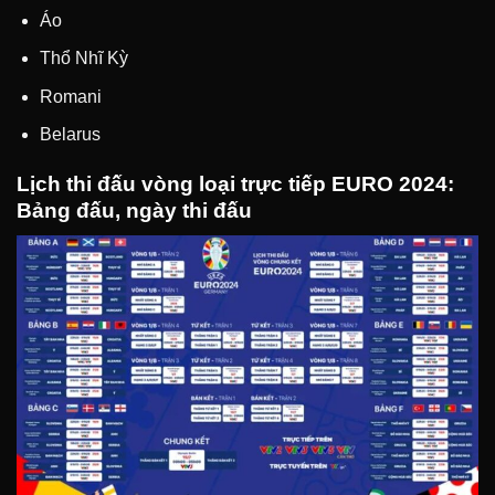
Áo
Thổ Nhĩ Kỳ
Romani
Belarus
Lịch thi đấu vòng loại trực tiếp EURO 2024:
Bảng đấu, ngày thi đấu