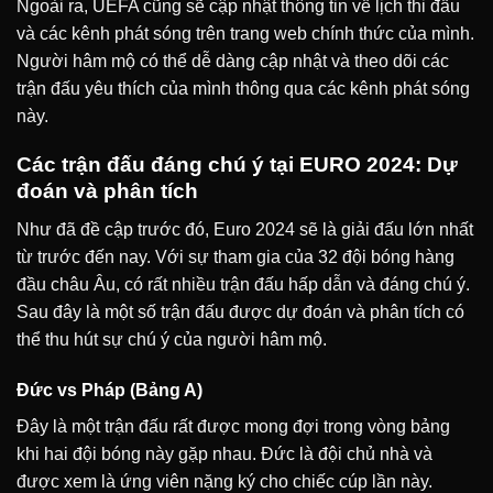
Ngoài ra, UEFA cũng sẽ cập nhật thông tin về lịch thi đấu
và các kênh phát sóng trên trang web chính thức của mình.
Người hâm mộ có thể dễ dàng cập nhật và theo dõi các
trận đấu yêu thích của mình thông qua các kênh phát sóng
này.
Các trận đấu đáng chú ý tại EURO 2024: Dự
đoán và phân tích
Như đã đề cập trước đó, Euro 2024 sẽ là giải đấu lớn nhất
từ trước đến nay. Với sự tham gia của 32 đội bóng hàng
đầu châu Âu, có rất nhiều trận đấu hấp dẫn và đáng chú ý.
Sau đây là một số trận đấu được dự đoán và phân tích có
thể thu hút sự chú ý của người hâm mộ.
Đức vs Pháp (Bảng A)
Đây là một trận đấu rất được mong đợi trong vòng bảng
khi hai đội bóng này gặp nhau. Đức là đội chủ nhà và
được xem là ứng viên nặng ký cho chiếc cúp lần này.