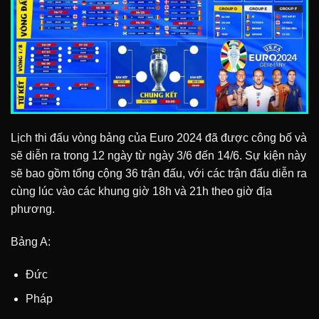
Lịch thi đấu vòng bảng của Euro 2024 đã được công bố và
sẽ diễn ra trong 12 ngày từ ngày 3/6 đến 14/6. Sự kiện này
sẽ bao gồm tổng cộng 36 trận đấu, với các trận đấu diễn ra
cùng lúc vào các khung giờ 18h và 21h theo giờ địa
phương.
Bảng A:
Đức
Pháp