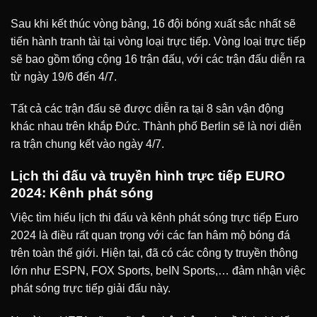
Sau khi kết thúc vòng bảng, 16 đội bóng xuất sắc nhất sẽ
tiến hành tranh tài tại vòng loại trực tiếp. Vòng loại trực tiếp
sẽ bao gồm tổng cộng 16 trận đấu, với các trận đấu diễn ra
từ ngày 19/6 đến 4/7.
Tất cả các trận đấu sẽ được diễn ra tại 8 sân vận động
khác nhau trên khắp Đức. Thành phố Berlin sẽ là nơi diễn
ra trận chung kết vào ngày 4/7.
Lịch thi đấu và truyền hình trực tiếp EURO
2024: Kênh phát sóng
Việc tìm hiểu lịch thi đấu và kênh phát sóng trực tiếp Euro
2024 là điều rất quan trọng với các fan hâm mộ bóng đá
trên toàn thế giới. Hiện tại, đã có các công ty truyền thông
lớn như ESPN, FOX Sports, beIN Sports,… đảm nhận việc
phát sóng trực tiếp giải đấu này.