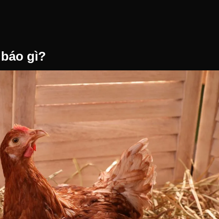
 báo gì?