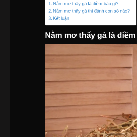
Nằm mơ thấy gà là điềm báo gì?
Nằm mơ thấy gà thì đánh con số nào?
Kết luận
Nằm mơ thấy gà là điềm