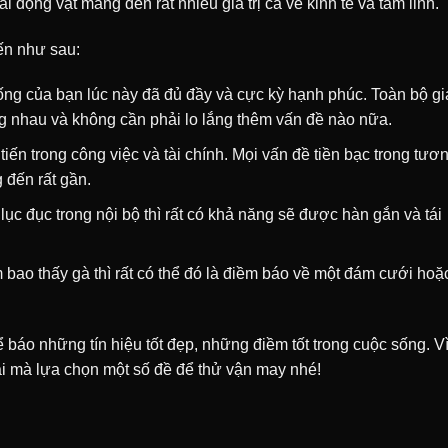
i động vật mang đến rất nhiều giá trị cả về kinh tế và tâm linh.
đến như sau:
ống của bạn lúc này đã đủ đầy và cực kỳ hạnh phúc. Toàn bộ gi
ng nhau và không cần phải lo lắng thêm vấn đề nào nữa.
iến trong công việc và tài chính. Mọi vấn đề tiền bạc trong tươ
g đến rất gần.
ục đục trong nội bộ thì rất có khả năng sẽ được hàn gắn và tái
 bao thấy gà thì rất có thể đó là điềm báo về một đám cưới hoặ
 báo những tín hiệu tốt đẹp, những điềm tốt trong cuộc sống. V
i mà lựa chọn một số đề để thử vận may nhé!