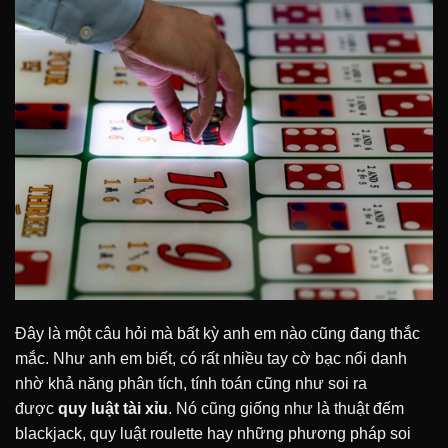
Đây là một câu hỏi mà bất kỳ anh em nào cũng đang thắc
mắc. Như anh em biết, có rất nhiều tay cờ bạc nổi danh
nhờ khả năng phân tích, tính toán cũng như soi ra
được
quy luật tài xỉu
. Nó cũng giống như là thuật đếm
blackjack, quy luật roulette hay những phương pháp soi