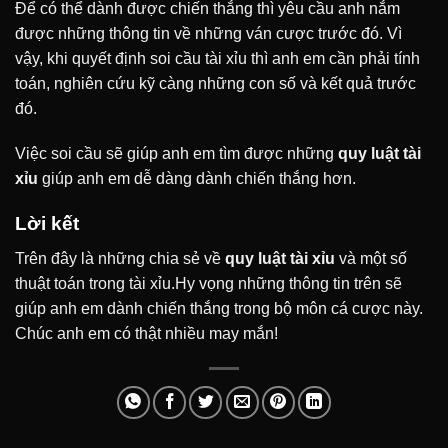
Để có thể dành được chiến thắng thì yêu cầu anh nắm
được những thông tin về những ván cược trước đó. Vì
vậy, khi quyết định soi cầu tài xỉu thì anh em cần phải tính
toán, nghiên cứu kỹ càng những con số và kết quả trước
đó.
Việc soi cầu sẽ giúp anh em tìm được những
quy luật tài
xỉu
giúp anh em dễ dàng dành chiến thắng hơn.
Lời kết
Trên đây là những chia sẻ về
quy luật tài xỉu
và một số
thuật toán trong tài xỉu.Hy vọng những thông tin trên sẽ
giúp anh em dành chiến thắng trong bộ môn cá cược này.
Chúc anh em có thật nhiều may mắn!