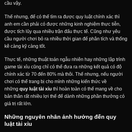
cầu vậy.
Thế nhưng, để có thể tìm ra được quy luật chính xác thì
anh em cần phải có được những kinh nghiệm thực tiễn,
được tích lũy qua nhiều trận đấu thực tế. Cũng như yêu
cầu người chơi bỏ ra nhiều thời gian để phân tích và thống
kê càng kỹ càng tốt.
Thực tế, những thuật toán ngẫu nhiên hay những lập trình
game tài xỉu cũng chỉ có thể đưa ra những kết quả có độ
chính xác từ 70 đến 80% mà thôi. Thế nhưng, nếu người
chơi có thể trang bị cho mình những kiến thức về
những
quy luật tài xỉu
thì hoàn toàn có thể mang về cho
bản thân rất nhiều lợi thế để dành những phần thưởng có
giá trị rất lớn.
Những nguyên nhân ảnh hưởng đến quy
luật tài xỉu