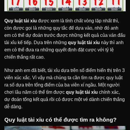
Quy luật tài xỉu
được xem là tính chất vòng lặp nhất thì,
còn được gọi là những quy tắc để dựa vào, nhờ đó anh
em có thể dự đoán trước được những kết quả của ván đấu
tài xỉu kế tiếp. Dựa trên những
quy luật tài xỉu
này thì anh
em có thể đưa ra những quyết định đặt cược với tỷ lệ
chiến thắng rất cao.
Như anh em đã biết, tài xỉu dựa trên số điểm hiển thị trên 3
viên xúc xắc. Vì vậy mà chúng ta cần tìm ra được quy luật
ra số dựa trên tổng điểm của ba viên xí ngầu. Một người
chơi lâu năm có thể tìm được
quy luật tài xỉu
chính xác,
dự đoán tổng kết quả rồi có được một vé dành chiến thắng
dễ dàng.
Quy luật tài xỉu có thể được tìm ra không?