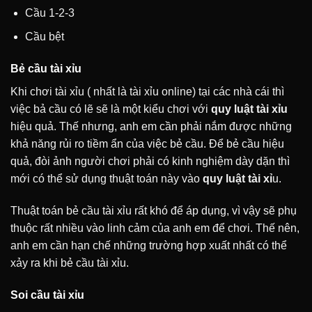
Cầu 1-2-3
Cầu bệt
Bẻ cầu tài xỉu
Khi chơi tài xỉu ( nhất là tài xỉu online) tại các nhà cái thì
việc bả cầu có lẽ sẽ là một kiểu chơi với
quy luật tài xỉu
hiệu quả. Thế nhưng, anh em cần phải nắm được những
khả năng rủi ro tiềm ẩn của việc bẻ cầu. Để bẻ cầu hiệu
quả, đòi ảnh người chơi phải có kinh nghiệm dày dặn thì
mới có thể sử dụng thuật toán này vào
quy luật tài xỉ
u.
Thuật toán bẻ cầu tài xỉu rất khó để áp dụng, vì vậy sẽ phụ
thuộc rất nhiều vào linh cảm của anh em để chơi. Thế nên,
anh em cần hạn chế những trường hợp xuất nhất có thể
xảy ra khi bẻ cầu tài xỉu.
Soi cầu tài xỉu