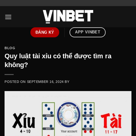
Skip
to
content
APP VINBET
ĐĂNG KÝ
BLOG
Quy luật tài xỉu có thể được tìm ra
không?
POSTED ON
SEPTEMBER 16, 2024
BY