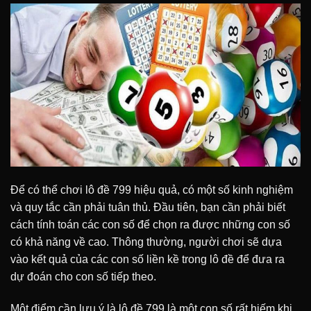
Để có thể chơi lô đề 799 hiệu quả, có một số kinh nghiệm
và quy tắc cần phải tuân thủ. Đầu tiên, bạn cần phải biết
cách tính toán các con số để chọn ra được những con số
có khả năng về cao. Thông thường, người chơi sẽ dựa
vào kết quả của các con số liền kề trong lô đề để đưa ra
dự đoán cho con số tiếp theo.
Một điểm cần lưu ý là lô đề 799 là một con số rất hiếm khi