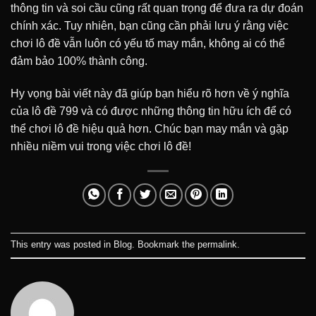
thông tin và soi cầu cũng rất quan trọng để đưa ra dự đoán
chính xác. Tuy nhiên, bạn cũng cần phải lưu ý rằng việc
chơi lô đề vẫn luôn có yếu tố may mắn, không ai có thể
đảm bảo 100% thành công.
Hy vọng bài viết này đã giúp bạn hiểu rõ hơn về ý nghĩa
của lô đề 799 và có được những thông tin hữu ích để có
thể chơi lô đề hiệu quả hơn. Chúc bạn may mắn và gặp
nhiều niềm vui trong việc chơi lô đề!
This entry was posted in
Blog
. Bookmark the
permalink
.