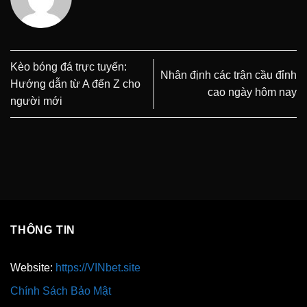
Kèo bóng đá trực tuyến:
Nhân định các trận cầu đỉnh
Hướng dẫn từ A đến Z cho
cao ngày hôm nay
người mới
THÔNG TIN
Website:
https://VINbet.site
Chính Sách Bảo Mật