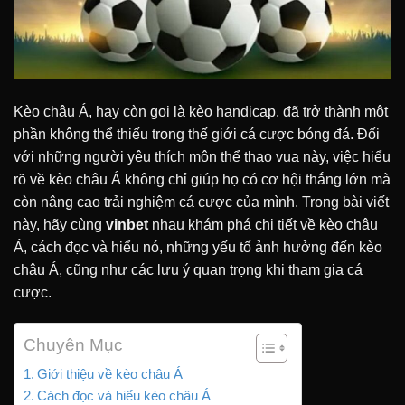
Kèo châu Á, hay còn gọi là kèo handicap, đã trở thành một
phần không thể thiếu trong thế giới cá cược bóng đá. Đối
với những người yêu thích môn thể thao vua này, việc hiểu
rõ về kèo châu Á không chỉ giúp họ có cơ hội thắng lớn mà
còn nâng cao trải nghiệm cá cược của mình. Trong bài viết
này, hãy cùng
vinbet
nhau khám phá chi tiết về kèo châu
Á, cách đọc và hiểu nó, những yếu tố ảnh hưởng đến kèo
châu Á, cũng như các lưu ý quan trọng khi tham gia cá
cược.
Chuyên Mục
Giới thiệu về kèo châu Á
Cách đọc và hiểu kèo châu Á