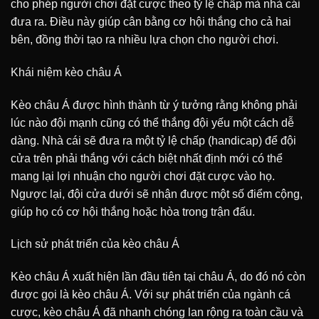
cho phép người chơi đặt cược theo tỷ lệ chấp mà nhà cái
đưa ra. Điều này giúp cân bằng cơ hội thắng cho cả hai
bên, đồng thời tạo ra nhiều lựa chọn cho người chơi.
Khái niệm kèo châu Á
Kèo châu Á được hình thành từ ý tưởng rằng không phải
lúc nào đội mạnh cũng có thể thắng đội yếu một cách dễ
dàng. Nhà cái sẽ đưa ra một tỷ lệ chấp (handicap) để đội
cửa trên phải thắng với cách biệt nhất định mới có thể
mang lại lợi nhuận cho người chơi đặt cược vào họ.
Ngược lại, đội cửa dưới sẽ nhận được một số điểm cộng,
giúp họ có cơ hội thắng hoặc hòa trong trận đấu.
Lịch sử phát triển của kèo châu Á
Kèo châu Á xuất hiện lần đầu tiên tại châu Á, do đó nó còn
được gọi là kèo châu Á. Với sự phát triển của ngành cá
cược, kèo châu Á đã nhanh chóng lan rộng ra toàn cầu và