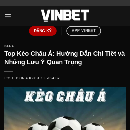
Skip
to
content
APP VINBET
ĐĂNG KÝ
BLOG
Top Kèo Châu Á: Hướng Dẫn Chi Tiết và
Những Lưu Ý Quan Trọng
POSTED ON
AUGUST 10, 2024
BY