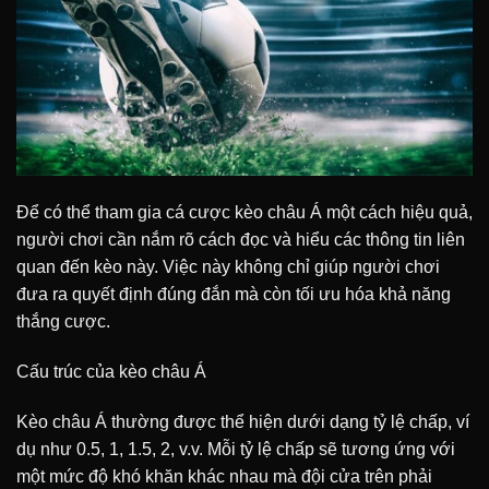
Để có thể tham gia cá cược kèo châu Á một cách hiệu quả,
người chơi cần nắm rõ cách đọc và hiểu các thông tin liên
quan đến kèo này. Việc này không chỉ giúp người chơi
đưa ra quyết định đúng đắn mà còn tối ưu hóa khả năng
thắng cược.
Cấu trúc của kèo châu Á
Kèo châu Á thường được thể hiện dưới dạng tỷ lệ chấp, ví
dụ như 0.5, 1, 1.5, 2, v.v. Mỗi tỷ lệ chấp sẽ tương ứng với
một mức độ khó khăn khác nhau mà đội cửa trên phải