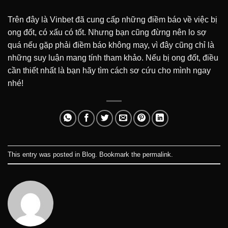
Trên đây là Vinbet đã cung cấp những điềm báo về việc bị
ong đốt, có xấu có tốt. Nhưng bạn cũng đừng nên lo sợ
quá nếu gặp phải điềm báo không may, vì đây cũng chỉ là
những suy luận mang tính tham khảo. Nếu bị ong đốt, điều
cần thiết nhất là bạn hãy tìm cách sơ cứu cho mình ngay
nhé!
This entry was posted in
Blog
. Bookmark the
permalink
.