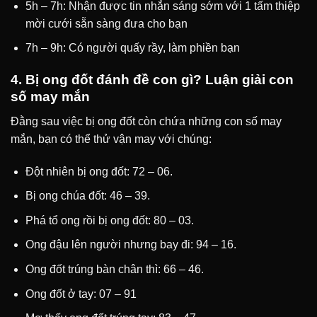
5h – 7h: Nhận được tin nhắn sáng sớm với 1 tấm thiệp
mời cưới sẵn sàng đưa cho bạn
7h – 9h: Có người quấy rầy, làm phiền bạn
4. Bị ong đốt đánh đề con gì? Luận giải con
số may mắn
Đằng sau việc bị ong đốt còn chứa những con số may
mắn, bạn có thể thử vận may với chúng:
Đột nhiên bị ong đốt: 72 – 06.
Bị ong chúa đốt: 46 – 39.
Phá tổ ong rồi bị ong đốt: 80 – 03.
Ong đậu lên người nhưng bay đi: 94 – 16.
Ong đốt trúng bàn chân thì: 66 – 46.
Ong đốt ở tay: 07 – 91