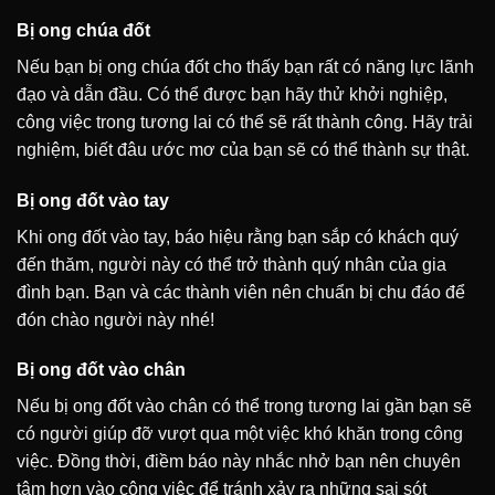
Bị ong chúa đốt
Nếu bạn bị ong chúa đốt cho thấy bạn rất có năng lực lãnh
đạo và dẫn đầu. Có thể được bạn hãy thử khởi nghiệp,
công việc trong tương lai có thể sẽ rất thành công. Hãy trải
nghiệm, biết đâu ước mơ của bạn sẽ có thể thành sự thật.
Bị ong đốt vào tay
Khi ong đốt vào tay, báo hiệu rằng bạn sắp có khách quý
đến thăm, người này có thể trở thành quý nhân của gia
đình bạn. Bạn và các thành viên nên chuẩn bị chu đáo để
đón chào người này nhé!
Bị ong đốt vào chân
Nếu bị ong đốt vào chân có thể trong tương lai gần bạn sẽ
có người giúp đỡ vượt qua một việc khó khăn trong công
việc. Đồng thời, điềm báo này nhắc nhở bạn nên chuyên
tâm hơn vào công việc để tránh xảy ra những sai sót