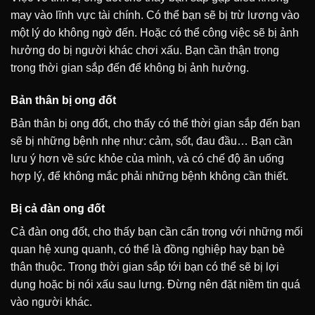
may vào lĩnh vực tài chính. Có thể bạn sẽ bị trừ lương vào
một lý do không ngờ đến. Hoặc có thể công việc sẽ bị ảnh
hưởng do bị người khác chơi xấu. Bạn cần thận trọng
trong thời gian sắp đến để không bị ảnh hưởng.
Bản thân bị ong đốt
Bản thân bị ong đốt, cho thấy có thể thời gian sắp đến bạn
sẽ bị những bệnh nhẹ như: cảm, sốt, đau đầu… Bạn cần
lưu ý hơn về sức khỏe của mình, và có chế độ ăn uống
hợp lý, để không mắc phải những bệnh không cần thiết.
Bị cả đàn ong đốt
Cả đàn ong đốt, cho thấy bạn cần cẩn trọng với những mối
quan hệ xung quanh, có thể là đồng nghiệp hay bạn bè
thân thuộc. Trong thời gian sắp tới bạn có thể sẽ bị lợi
dụng hoặc bị nói xấu sau lưng. Đừng nên đặt niềm tin quá
vào người khác.