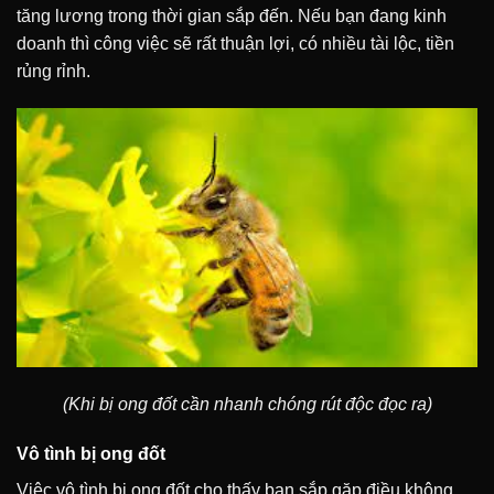
tăng lương trong thời gian sắp đến. Nếu bạn đang kinh
doanh thì công việc sẽ rất thuận lợi, có nhiều tài lộc, tiền
rủng rỉnh.
(Khi bị ong đốt cần nhanh chóng rút độc đọc ra)
Vô tình bị ong đốt
Việc vô tình bị ong đốt cho thấy bạn sắp gặp điều không