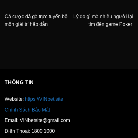
Cá cược đá gà trực tuyến bộ
Lý do gì mà nhiều người lại
môn giải trí hấp dẫn
tìm đến game Poker
THÔNG TIN
Website:
https://VINbet.site
Chính Sách Bảo Mật
Email:
VINbetsite@gmail.com
Điện Thoại: 1800 1000