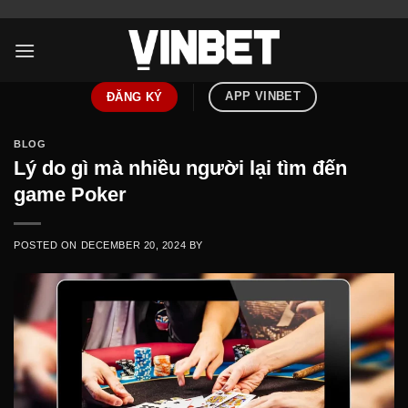
Skip
to
content
APP VINBET
ĐĂNG KÝ
BLOG
Lý do gì mà nhiều người lại tìm đến
game Poker
POSTED ON
DECEMBER 20, 2024
BY