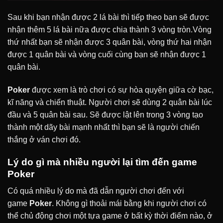
Sau khi bạn nhận được 2 lá bài thì tiếp theo bạn sẽ được
nhận thêm 5 lá bài nữa được chia thành 3 vòng tròn.Vòng
thứ nhất bạn sẽ nhận được 3 quân bài, vòng thứ hai nhận
được 1 quân bài và vòng cuối cùng bạn sẽ nhận được 1
quân bài.
Poker
được xem là trò chơi có sự hòa quyện giữa cờ bạc,
kĩ năng và chiến thuật. Người chơi sẽ dùng 2 quân bài lúc
đầu và 5 quân bài sau. Sẽ được lật lên trong 3 vòng tạo
thành một dãy bài mạnh nhất thì bạn sẽ là người chiến
thắng ở ván chơi đó.
Lý do gì mà nhiều người lại tìm đến game
Poker
Có quá nhiều lý do mà đã dẫn người chơi đến với
game
Poker
. Không gì thoải mái bằng khi người chơi có
thể chủ động chơi một tựa game ở bất kỳ thời điểm nào, ở