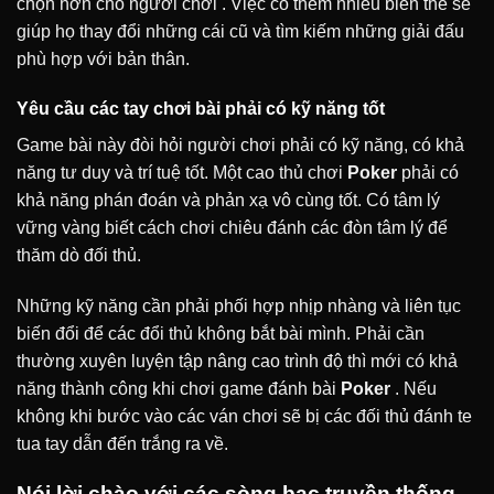
chọn hơn cho người chơi . Việc có thêm nhiều biến thể sẽ
giúp họ thay đổi những cái cũ và tìm kiếm những giải đấu
phù hợp với bản thân.
Yêu cầu các tay chơi bài phải có kỹ năng tốt
Game bài này đòi hỏi người chơi phải có kỹ năng, có khả
năng tư duy và trí tuệ tốt. Một cao thủ chơi
Poker
phải có
khả năng phán đoán và phản xạ vô cùng tốt. Có tâm lý
vững vàng biết cách chơi chiêu đánh các đòn tâm lý để
thăm dò đối thủ.
Những kỹ năng cần phải phối hợp nhịp nhàng và liên tục
biến đổi để các đổi thủ không bắt bài mình. Phải cần
thường xuyên luyện tập nâng cao trình độ thì mới có khả
năng thành công khi chơi game đánh bài
Poker
. Nếu
không khi bước vào các ván chơi sẽ bị các đối thủ đánh te
tua tay dẫn đến trắng ra về.
Nói lời chào với các sòng bạc truyền thống