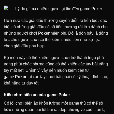
Hơn nữa các giải đấu thường xuyên diễn ra liên tục , đặc
biệt có những giải đấu có số tiền thưởng rất lớn dành cho
những người chơi
Poker
miễn phí. Đó là đòn bẩy là động
lực cho người chơi có thể kiếm nhiều tiền nhờ sự lựa
chọn giải đấu phù hợp.
Bộ môn này có thể khiến người chơi trở thành triệu phú
trong phút chốc nhưng cũng có thể khiến các tay bài trắng
tay mất hết. Chính vì vậy nên muốn kiếm tiền từ
game
Poker
thì các tay chơi bài phải có kỹ thuật đỉnh cao,
khả năng tư duy tốt.
Kiểu chơi biến ảo của game Poker
Có lối chơi biến ảo khôn lường một game thủ có thể sở
hữu những quân bài tốt bài rất đẹp nhưng về cuối trận lại