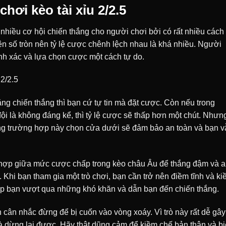
hơi kèo tài xỉu 2/2.5
nhiều cơ hội chiến thắng cho người chơi bởi có rất nhiều cách
n số tròn nên tỷ lệ cược chênh lệch nhau là khá nhiều. Người
ính xác và lựa chọn cược một cách tự do.
ng chiến thắng thì bạn cứ tự tin mà đặt cược. Còn nếu trong
ội là không đáng kể, thì tỷ lệ cược sẽ thấp hơn một chút. Nhưn
ong trường hợp này chọn cửa dưới sẽ đảm bảo an toàn và bạn v
t hợp giữa mức cược chấp trong kèo châu Âu để thắng đậm và 
ý. Khi bạn tham gia một trò chơi, bạn cần trở nên điềm tĩnh và k
iúp bạn vượt qua những khó khăn và dẫn bạn đến chiến thắng.
n cân nhắc đừng để bị cuốn vào vòng xoáy. Vì trò này rất dễ gây
à dừng lại được. Hãy thật dũng cảm để kiềm chế bản thân và bi