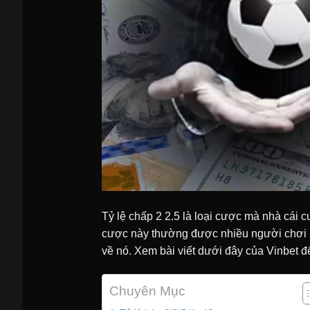
Tỷ lệ chấp 2 2.5
là loại cược mà nhà cái cu
cược này thường được nhiều người chơi l
về nó. Xem bài viết dưới đây của
Vinbet
để
Chuyên Mục