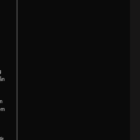
g
ẫn
an
iềm
ết