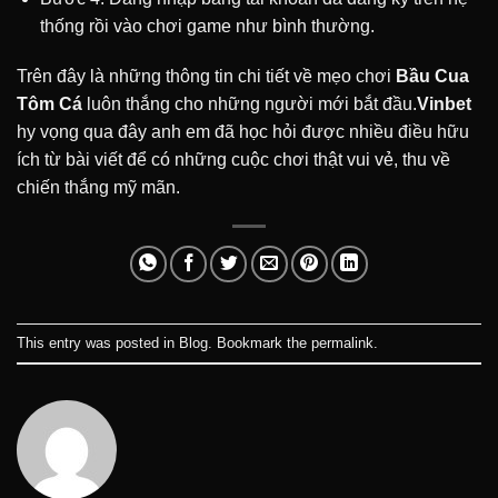
thống rồi vào chơi game như bình thường.
Trên đây là những thông tin chi tiết về mẹo chơi
Bầu Cua
Tôm Cá
luôn thắng cho những người mới bắt đầu.
Vinbet
hy vọng qua đây anh em đã học hỏi được nhiều điều hữu
ích từ bài viết để có những cuộc chơi thật vui vẻ, thu về
chiến thắng mỹ mãn.
This entry was posted in
Blog
. Bookmark the
permalink
.