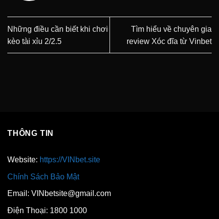
Những điều cần biết khi chơi
Tìm hiểu về chuyên gia
kèo tài xỉu 2/2.5
review Xóc đĩa từ Vinbet
THÔNG TIN
Website:
https://VINbet.site
Chính Sách Bảo Mật
Email:
VINbetsite@gmail.com
Điện Thoại: 1800 1000