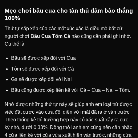
Mẹo chơi bầu cua cho tân thủ đảm bảo thắng
100%
Thứ tự sắp xếp của các mặt xúc xắc là điều mà bất cứ
người chơi
Bầu Cua Tôm Cá
nào cũng cần phải ghi nhớ.
Cụ thể là:
Bầu sẽ được xếp đối với Cua
Tôm sẽ được xếp đối với Cá
Gà sẽ được xếp đối với Nai
Bầu cũng được xếp liền kề với Cá – Cua – Nai – Tôm.
Nhớ được những thứ tự này sẽ giúp anh em loại trừ được
việc đặt cược vào cửa đối diện với mặt đã ra ở ván trước.
Theo thống kê thì trường hợp này có xác suất xảy ra cực
kỳ nhỏ, dưới 0,33%. Đồng thời anh em cũng nên cân nhắc
4 cửa liền kề với cửa vừa xuất hiện ván trước, những cửa