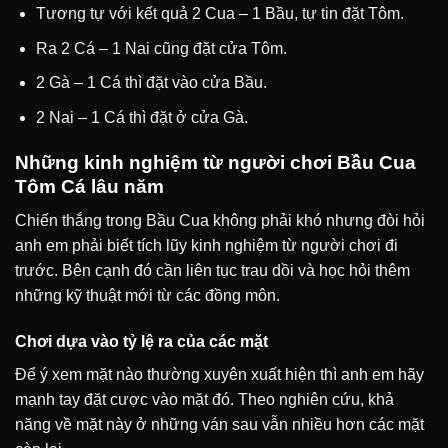
Tương tự với kết quả 2 Cua – 1 Bầu, tự tin đặt Tôm.
Ra 2 Cá – 1 Nai cũng đặt cửa Tôm.
2 Gà – 1 Cá thì đặt vào cửa Bầu.
2 Nai – 1 Cá thì đặt ở cửa Gà.
Những kinh nghiệm từ người chơi Bầu Cua
Tôm Cá lâu năm
Chiến thắng trong Bầu Cua không phải khó nhưng đòi hỏi
anh em phải biết tích lũy kinh nghiệm từ người chơi đi
trước. Bên cạnh đó cần liên tục trau dồi và học hỏi thêm
những kỹ thuật mới từ các đồng môn.
Chơi dựa vào tỷ lệ ra của các mặt
Để ý xem mặt nào thường xuyên xuất hiện thì anh em hãy
mạnh tay đặt cược vào mặt đó. Theo nghiên cứu, khả
năng về mặt này ở những ván sau vẫn nhiều hơn các mặt