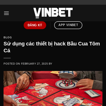
Skip
to
content
APP VINBET
ĐĂNG KÝ
BLOG
Sử dụng các thiết bị hack Bầu Cua Tôm
Cá
POSTED ON
FEBRUARY 27, 2025
BY