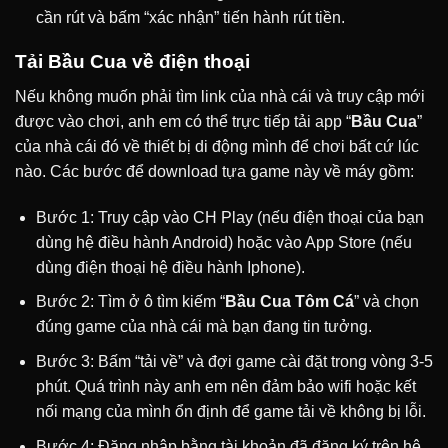
cần rút và bấm “xác nhận” tiến hành rút tiền.
Tải Bầu Cua về điện thoại
Nếu không muốn phải tìm link của nhà cái và truy cập mới
được vào chơi, anh em có thể trực tiếp tải app “
Bầu Cua
”
của nhà cái đó về thiết bị di động mình để chơi bất cứ lúc
nào. Các bước để download tựa game này về máy gồm:
Bước 1: Truy cập vào CH Play (nếu điện thoại của bạn
dùng hệ điều hành Android) hoặc vào App Store (nếu
dùng điện thoại hệ điều hành Iphone).
Bước 2: Tìm ở ô tìm kiếm “
Bầu Cua Tôm Cá
” và chọn
đúng game của nhà cái mà bạn đang tin tưởng.
Bước 3: Bấm “tải về” và đợi game cài đặt trong vòng 3-5
phút. Quá trình này anh em nên đảm bảo wifi hoặc kết
nối mạng của mình ổn định để game tải về không bị lỗi.
Bước 4: Đăng nhập bằng tài khoản đã đăng ký trên hệ