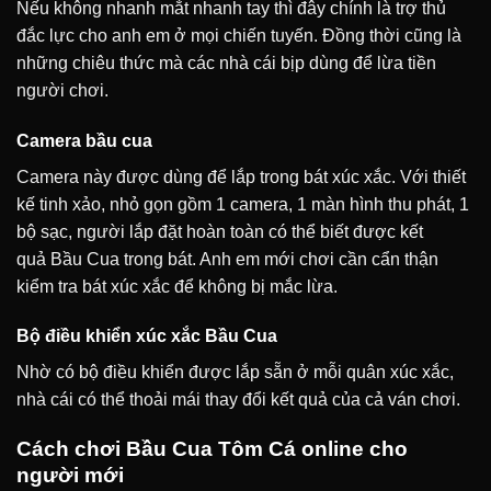
Nếu không nhanh mắt nhanh tay thì đây chính là trợ thủ
đắc lực cho anh em ở mọi chiến tuyến. Đồng thời cũng là
những chiêu thức mà các nhà cái bịp dùng để lừa tiền
người chơi.
Camera bầu cua
Camera này được dùng để lắp trong bát xúc xắc. Với thiết
kế tinh xảo, nhỏ gọn gồm 1 camera, 1 màn hình thu phát, 1
bộ sạc, người lắp đặt hoàn toàn có thể biết được kết
quả Bầu Cua trong bát. Anh em mới chơi cần cẩn thận
kiểm tra bát xúc xắc để không bị mắc lừa.
Bộ điều khiển xúc xắc Bầu Cua
Nhờ có bộ điều khiển được lắp sẵn ở mỗi quân xúc xắc,
nhà cái có thể thoải mái thay đổi kết quả của cả ván chơi.
Cách chơi Bầu Cua Tôm Cá online cho
người mới